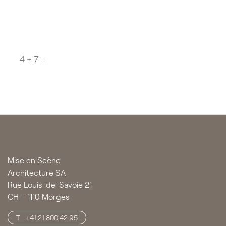
Question
*
CAPTCHA
Mise en Scène
Architecture SA
Rue Louis-de-Savoie 21
CH – 1110 Morges
+41 21 800 42 95