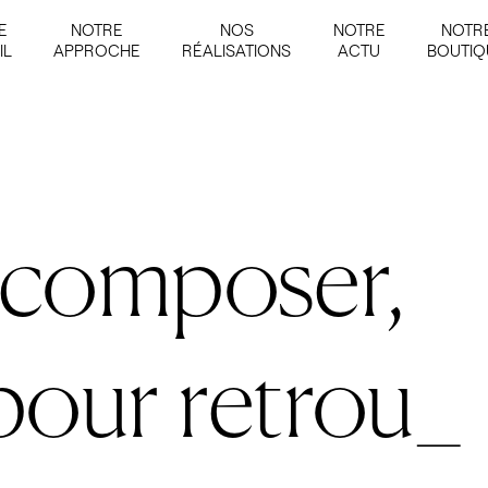
E
NOTRE
NOS
NOTRE
NOTR
IL
APPROCHE
RÉALISATIONS
ACTU
BOUTIQ
 composer,
pour retrouve