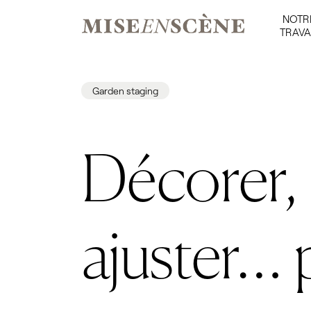
NOTR
TRAVA
Garden staging
Décorer,
ajuster… 