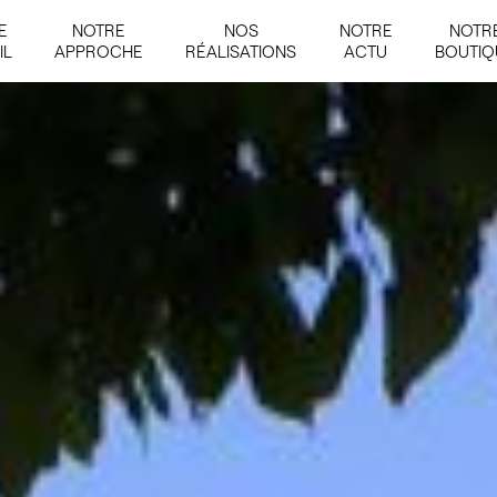
E
NOTRE
NOS
NOTRE
NOTR
IL
APPROCHE
RÉALISATIONS
ACTU
BOUTIQ