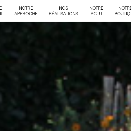
E
NOTRE
NOS
NOTRE
NOTR
IL
APPROCHE
RÉALISATIONS
ACTU
BOUTIQ