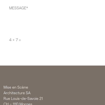
Message
*
Question
*
CAPTCHA
Mise en Scène
Architecture SA
Rue Louis-de-Savoie 21
CH – 1110 Morges