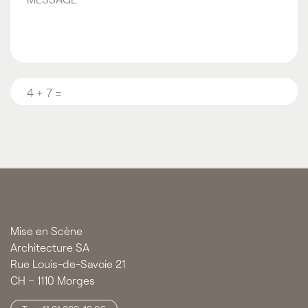
Question
*
CAPTCHA
Mise en Scène
Architecture SA
Rue Louis-de-Savoie 21
CH – 1110 Morges